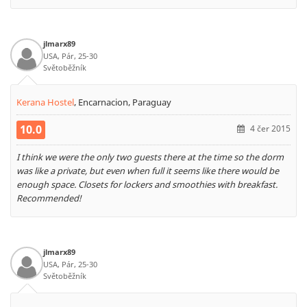
jlmarx89
USA, Pár, 25-30
Světoběžník
Kerana Hostel
,
Encarnacion, Paraguay
10.0
4 čer 2015
I think we were the only two guests there at the time so the dorm
was like a private, but even when full it seems like there would be
enough space. Closets for lockers and smoothies with breakfast.
Recommended!
jlmarx89
USA, Pár, 25-30
Světoběžník