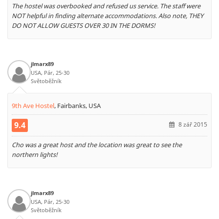
The hostel was overbooked and refused us service. The staff were
NOT helpful in finding alternate accommodations. Also note, THEY
DO NOT ALLOW GUESTS OVER 30 IN THE DORMS!
jlmarx89
USA, Pár, 25-30
Světoběžník
9th Ave Hostel
,
Fairbanks, USA
9.4
8 zář 2015
Cho was a great host and the location was great to see the
northern lights!
jlmarx89
USA, Pár, 25-30
Světoběžník