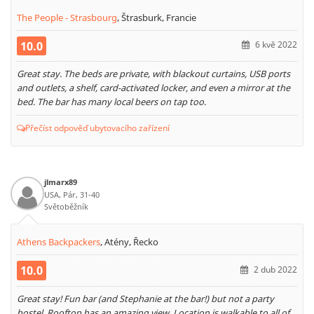
The People - Strasbourg
,
Štrasburk, Francie
10.0
6 kvě 2022
Great stay. The beds are private, with blackout curtains, USB ports
and outlets, a shelf, card-activated locker, and even a mirror at the
bed. The bar has many local beers on tap too.
Přečíst odpověď ubytovacího zařízení
jlmarx89
USA, Pár, 31-40
Světoběžník
Athens Backpackers
,
Atény, Řecko
10.0
2 dub 2022
Great stay! Fun bar (and Stephanie at the bar!) but not a party
hostel. Rooftop has an amazing view. Location is walkable to all of