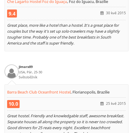
Che Lagarto Hostel Foz do Iguaçu
,
Foz do Iguacu, Brazílie
9.4
30 kvě 2015
Great place, more like a hotel than a hostel. It's a great place for
couples but the way it's set up solo-travelers may have a slightly
tougher time. Probably one of the best breakfasts in South
America and the staff is super friendly.
jlmarx89
USA, Pár, 25-30
Světoběžník
Barra Beach Club Oceanfront Hostel
,
Florianopolis, Brazílie
10.0
25 kvě 2015
Great hostel. Friendly and knowledgable staff, awesome breakfast.
Separate houses all along the property so it is never too crowded.
Good dinners for 25 reais every night. Excellent beachfront