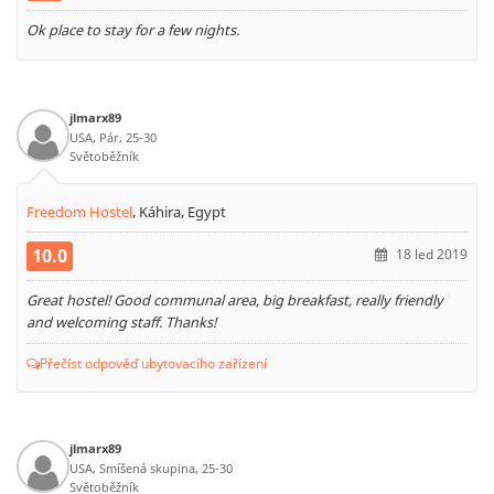
Ok place to stay for a few nights.
jlmarx89
USA, Pár, 25-30
Světoběžník
Freedom Hostel
,
Káhira, Egypt
10.0
18 led 2019
Great hostel! Good communal area, big breakfast, really friendly
and welcoming staff. Thanks!
Přečíst odpověď ubytovacího zařízení
jlmarx89
USA, Smíšená skupina, 25-30
Světoběžník