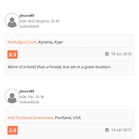
jlmarx89
USA, Muž Skupina, 25-30
Světoběžník
Nostalgia Court
,
Kyrenia, Kypr
8.9
10 čvc 2016
More of a hotel than a hostel, but set in a great location.
jlmarx89
USA, Pár, 25-30
Světoběžník
AAE Portland Downtown
,
Portland, USA
2.0
14 zář 2015