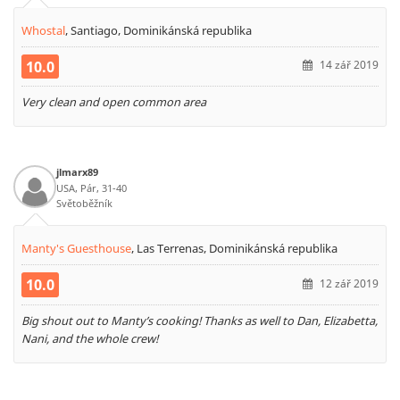
Whostal
,
Santiago, Dominikánská republika
10.0
14 zář 2019
Very clean and open common area
jlmarx89
USA, Pár, 31-40
Světoběžník
Manty's Guesthouse
,
Las Terrenas, Dominikánská republika
10.0
12 zář 2019
Big shout out to Manty’s cooking! Thanks as well to Dan, Elizabetta,
Nani, and the whole crew!