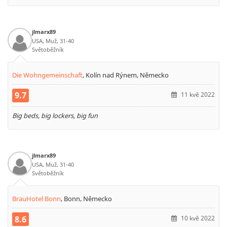
jlmarx89
USA, Muž, 31-40
Světoběžník
Die Wohngemeinschaft
,
Kolín nad Rýnem, Německo
9.7
11 kvě 2022
Big beds, big lockers, big fun
jlmarx89
USA, Muž, 31-40
Světoběžník
BrauHotel Bonn
,
Bonn, Německo
8.6
10 kvě 2022