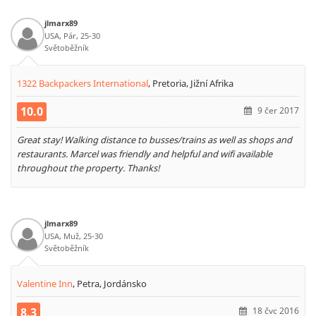
jlmarx89
USA, Pár, 25-30
Světoběžník
1322 Backpackers International
,
Pretoria, Jižní Afrika
10.0
9 čer 2017
Great stay! Walking distance to busses/trains as well as shops and
restaurants. Marcel was friendly and helpful and wifi available
throughout the property. Thanks!
jlmarx89
USA, Muž, 25-30
Světoběžník
Valentine Inn
,
Petra, Jordánsko
8.3
18 čvc 2016