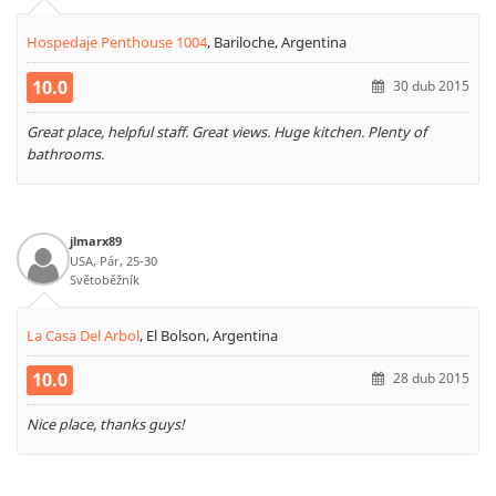
Hospedaje Penthouse 1004
,
Bariloche, Argentina
10.0
30 dub 2015
Great place, helpful staff. Great views. Huge kitchen. Plenty of
bathrooms.
jlmarx89
USA, Pár, 25-30
Světoběžník
La Casa Del Arbol
,
El Bolson, Argentina
10.0
28 dub 2015
Nice place, thanks guys!