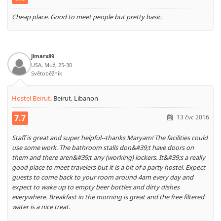
Cheap place. Good to meet people but pretty basic.
jlmarx89
USA, Muž, 25-30
Světoběžník
Hostel Beirut
,
Beirut, Libanon
7.7
13 čvc 2016
Staff is great and super helpful--thanks Maryam! The facilities could
use some work. The bathroom stalls don&#39;t have doors on
them and there aren&#39;t any (working) lockers. It&#39;s a really
good place to meet travelers but it is a bit of a party hostel. Expect
guests to come back to your room around 4am every day and
expect to wake up to empty beer bottles and dirty dishes
everywhere. Breakfast in the morning is great and the free filtered
water is a nice treat.