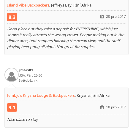
Island Vibe Backpackers
,
Jeffreys Bay, Jižní Afrika
8.3
20 pro 2017
Good place but they take a deposit for EVERYTHING, which just
shows it really attracts the wrong crowd. People making out in the
dinner area, tent campers blocking the ocean view, and the staff
playing beer pong all night. Not great for couples.
jlmarx89
USA, Pár, 25-30
Světoběžník
Jembjo’s Knysna Lodge & Backpackers
,
Knysna, Jižní Afrika
9.1
18 pro 2017
Nice place to stay