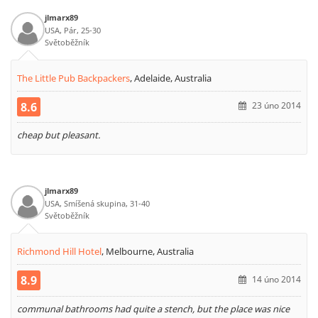
jlmarx89
USA, Pár, 25-30
Světoběžník
The Little Pub Backpackers
,
Adelaide, Australia
8.6
23 úno 2014
cheap but pleasant.
jlmarx89
USA, Smíšená skupina, 31-40
Světoběžník
Richmond Hill Hotel
,
Melbourne, Australia
8.9
14 úno 2014
communal bathrooms had quite a stench, but the place was nice