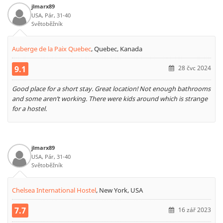
jlmarx89
USA, Pár, 31-40
Světoběžník
Auberge de la Paix Quebec
,
Quebec, Kanada
9.1
28 čvc 2024
Good place for a short stay. Great location! Not enough bathrooms
and some aren’t working. There were kids around which is strange
for a hostel.
jlmarx89
USA, Pár, 31-40
Světoběžník
Chelsea International Hostel
,
New York, USA
7.7
16 zář 2023