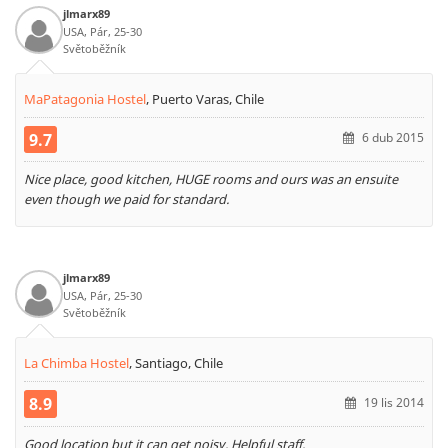
jlmarx89
USA, Pár, 25-30
Světoběžník
MaPatagonia Hostel
,
Puerto Varas, Chile
9.7
6 dub 2015
Nice place, good kitchen, HUGE rooms and ours was an ensuite
even though we paid for standard.
jlmarx89
USA, Pár, 25-30
Světoběžník
La Chimba Hostel
,
Santiago, Chile
8.9
19 lis 2014
Good location but it can get noisy. Helpful staff.