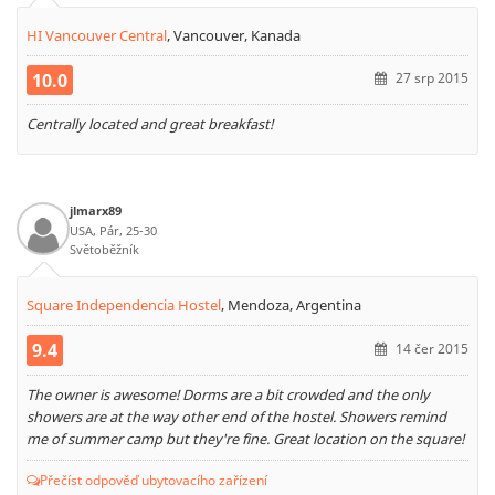
HI Vancouver Central
,
Vancouver, Kanada
10.0
27 srp 2015
Centrally located and great breakfast!
jlmarx89
USA, Pár, 25-30
Světoběžník
Square Independencia Hostel
,
Mendoza, Argentina
9.4
14 čer 2015
The owner is awesome! Dorms are a bit crowded and the only
showers are at the way other end of the hostel. Showers remind
me of summer camp but they're fine. Great location on the square!
Přečíst odpověď ubytovacího zařízení