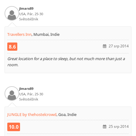
jlmarx89
USA, Pár, 25-30
Světoběžník
Travellers Inn
,
Mumbai, Indie
8.6
27 srp 2014
Great location for a place to sleep, but not much more than just a
room.
jlmarx89
USA, Pár, 25-30
Světoběžník
JUNGLE by thehostelcrowd
,
Goa, Indie
10.0
25 srp 2014