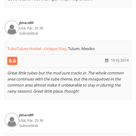
jlmarx89
USA, Pár, 25-30
Světoběžník
TuboTulum Hostel - Unique Stay
,
Tulum, Mexiko
8.6
19 říj 2014
Great little tubes but the mud sure tracks in. The whole common
area continues with the tube theme, but the mosquitoes in the
common area almost make it unbearable to stay in (during the
rainy season). Great little place, though!
jlmarx89
USA, Pár, 25-30
Světoběžník