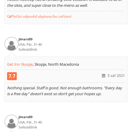
the sites, and super close to the metro as well.
Přečíst odpověď ubytovacího zařízení
jlmarx89
USA, Pár, 31-40
Světoběžník
Get Inn Skopje
,
Skopje, North Macedonia
7.7
5 zář 2021
Nothing special. Staff is good. Not enough bathrooms. “Every day
is a free day” doesn’t exist so don’t get your hopes up.
jlmarx89
USA, Pár, 31-40
Světoběžník