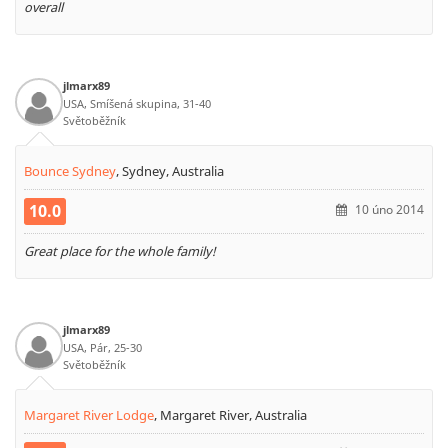
overall
jlmarx89
USA, Smíšená skupina, 31-40
Světoběžník
Bounce Sydney
,
Sydney, Australia
10.0
10 úno 2014
Great place for the whole family!
jlmarx89
USA, Pár, 25-30
Světoběžník
Margaret River Lodge
,
Margaret River, Australia