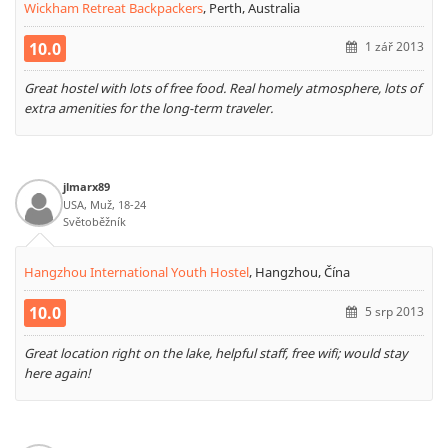
Wickham Retreat Backpackers
,
Perth, Australia
10.0
1 zář 2013
Great hostel with lots of free food. Real homely atmosphere, lots of
extra amenities for the long-term traveler.
jlmarx89
USA, Muž, 18-24
Světoběžník
Hangzhou International Youth Hostel
,
Hangzhou, Čína
10.0
5 srp 2013
Great location right on the lake, helpful staff, free wifi; would stay
here again!