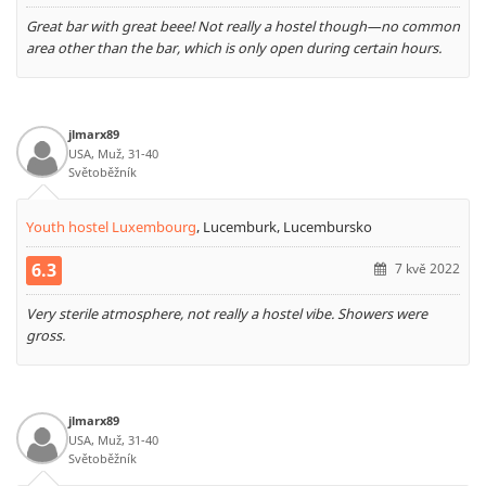
Great bar with great beee! Not really a hostel though—no common
area other than the bar, which is only open during certain hours.
jlmarx89
USA, Muž, 31-40
Světoběžník
Youth hostel Luxembourg
,
Lucemburk, Lucembursko
6.3
7 kvě 2022
Very sterile atmosphere, not really a hostel vibe. Showers were
gross.
jlmarx89
USA, Muž, 31-40
Světoběžník