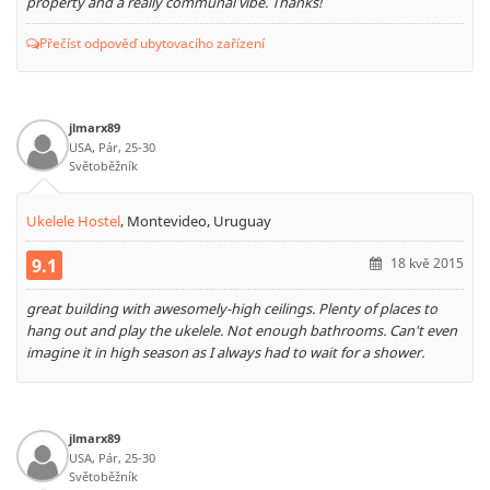
property and a really communal vibe. Thanks!
Přečíst odpověď ubytovacího zařízení
jlmarx89
USA, Pár, 25-30
Světoběžník
Ukelele Hostel
,
Montevideo, Uruguay
9.1
18 kvě 2015
great building with awesomely-high ceilings. Plenty of places to
hang out and play the ukelele. Not enough bathrooms. Can't even
imagine it in high season as I always had to wait for a shower.
jlmarx89
USA, Pár, 25-30
Světoběžník