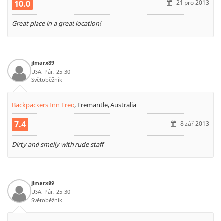
10.0
21 pro 2013
Great place in a great location!
jlmarx89
USA, Pár, 25-30
Světoběžník
Backpackers Inn Freo
,
Fremantle, Australia
7.4
8 zář 2013
Dirty and smelly with rude staff
jlmarx89
USA, Pár, 25-30
Světoběžník