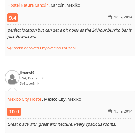
Hostel Natura Cancún
,
Cancún, Mexiko
9.4
18 říj 2014
perfect location but can get a bit noisy as the 24 hour burrito bar is
just downstairs
Přečíst odpověď ubytovacího zařízení
jlmarx89
USA, Pár, 25-30
Světoběžník
Mexico City Hostel
,
Mexico City, Mexiko
10.0
15 říj 2014
Great place with great architecture. Really spacious rooms.