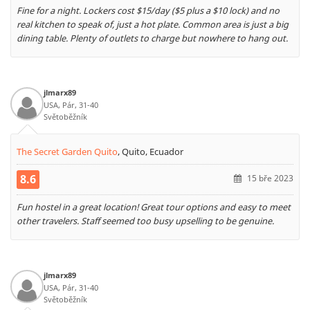
Fine for a night. Lockers cost $15/day ($5 plus a $10 lock) and no
real kitchen to speak of, just a hot plate. Common area is just a big
dining table. Plenty of outlets to charge but nowhere to hang out.
jlmarx89
USA, Pár, 31-40
Světoběžník
The Secret Garden Quito
,
Quito, Ecuador
8.6
15 bře 2023
Fun hostel in a great location! Great tour options and easy to meet
other travelers. Staff seemed too busy upselling to be genuine.
jlmarx89
USA, Pár, 31-40
Světoběžník