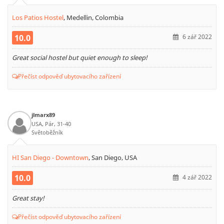
Los Patios Hostel
,
Medellin, Colombia
10.0
6 zář 2022
Great social hostel but quiet enough to sleep!
Přečíst odpověď ubytovacího zařízení
jlmarx89
USA, Pár, 31-40
Světoběžník
HI San Diego - Downtown
,
San Diego, USA
10.0
4 zář 2022
Great stay!
Přečíst odpověď ubytovacího zařízení