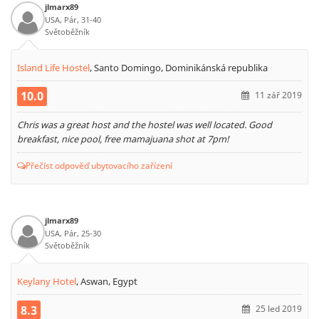
jlmarx89
USA, Pár, 31-40
Světoběžník
Island Life Hostel
,
Santo Domingo, Dominikánská republika
10.0
11 zář 2019
Chris was a great host and the hostel was well located. Good
breakfast, nice pool, free mamajuana shot at 7pm!
Přečíst odpověď ubytovacího zařízení
jlmarx89
USA, Pár, 25-30
Světoběžník
Keylany Hotel
,
Aswan, Egypt
8.3
25 led 2019