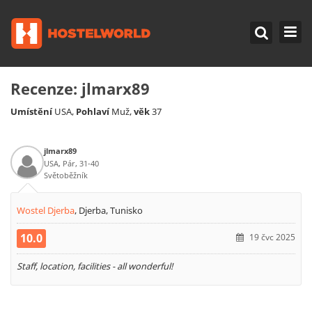
Recenze:
jlmarx89
Umístění
Pohlaví
věk
USA,
Muž,
37
jlmarx89
USA, Pár, 31-40
Světoběžník
Wostel Djerba
,
Djerba, Tunisko
10.0
19 čvc 2025
Staff, location, facilities - all wonderful!