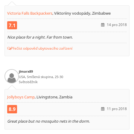
Victoria Falls Backpackers
,
Viktoriiny vodopády, Zimbabwe
7.1
14 pro 2018
Nice place for a night. Far from town.
Přečíst odpověď ubytovacího zařízení
jlmarx89
USA, Smíšená skupina, 25-30
Světoběžník
Jollyboys Camp
,
Livingstone, Zambia
8.9
11 pro 2018
Great place but no mosquito nets in the dorm.